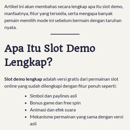
Artikel ini akan membahas secara lengkap apa itu slot demo,
manfaatnya, fitur yang tersedia, serta mengapa banyak
pemain memilih mode ini sebelum bermain dengan taruhan
nyata.
Apa Itu Slot Demo
Lengkap?
Slot demo lengkap
adalah versi gratis dari permainan slot
online yang sudah dilengkapi dengan fitur penuh seperti:
Simbol dan paylines asli
Bonus game dan free spin
Animasi dan efek suara
Mekanisme permainan yang sama dengan versi
asli