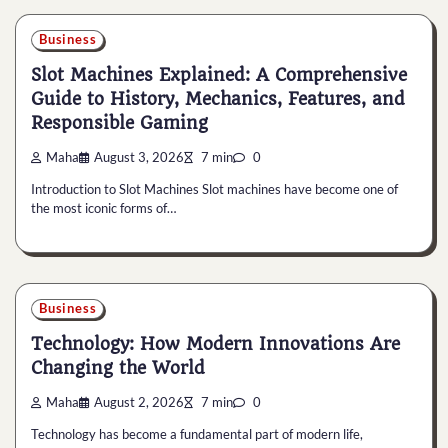
Business
Slot Machines Explained: A Comprehensive
Guide to History, Mechanics, Features, and
Responsible Gaming
Maha
August 3, 2026
7 min
0
Introduction to Slot Machines Slot machines have become one of
the most iconic forms of…
Business
Technology: How Modern Innovations Are
Changing the World
Maha
August 2, 2026
7 min
0
Technology has become a fundamental part of modern life,