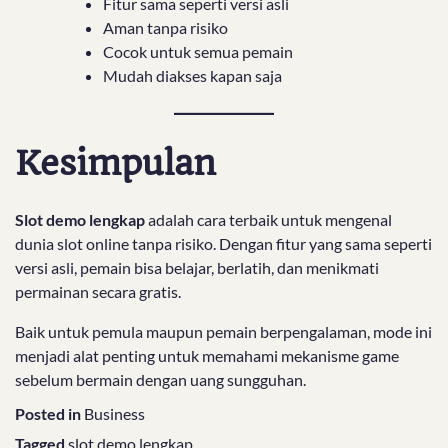
Fitur sama seperti versi asli
Aman tanpa risiko
Cocok untuk semua pemain
Mudah diakses kapan saja
Kesimpulan
Slot demo lengkap
adalah cara terbaik untuk mengenal
dunia slot online tanpa risiko. Dengan fitur yang sama seperti
versi asli, pemain bisa belajar, berlatih, dan menikmati
permainan secara gratis.
Baik untuk pemula maupun pemain berpengalaman, mode ini
menjadi alat penting untuk memahami mekanisme game
sebelum bermain dengan uang sungguhan.
Posted in
Business
Tagged
slot demo lengkap