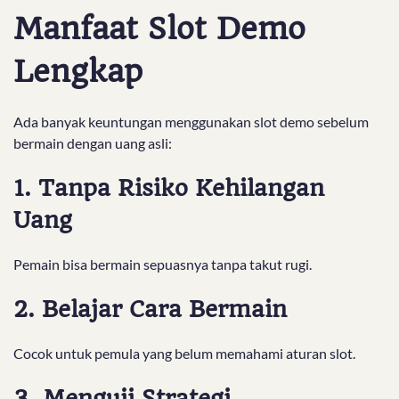
Manfaat Slot Demo
Lengkap
Ada banyak keuntungan menggunakan slot demo sebelum
bermain dengan uang asli:
1. Tanpa Risiko Kehilangan
Uang
Pemain bisa bermain sepuasnya tanpa takut rugi.
2. Belajar Cara Bermain
Cocok untuk pemula yang belum memahami aturan slot.
3. Menguji Strategi