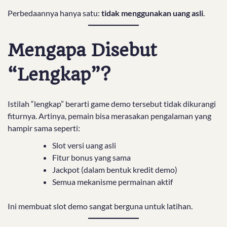
Perbedaannya hanya satu:
tidak menggunakan uang asli
.
Mengapa Disebut
“Lengkap”?
Istilah “lengkap” berarti game demo tersebut tidak dikurangi
fiturnya. Artinya, pemain bisa merasakan pengalaman yang
hampir sama seperti:
Slot versi uang asli
Fitur bonus yang sama
Jackpot (dalam bentuk kredit demo)
Semua mekanisme permainan aktif
Ini membuat slot demo sangat berguna untuk latihan.