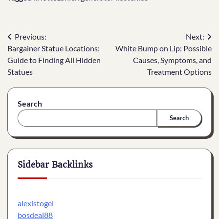
Post
Previous:
Next:
Bargainer Statue Locations:
White Bump on Lip: Possible
navigation
Guide to Finding All Hidden
Causes, Symptoms, and
Statues
Treatment Options
Search
Search
Sidebar Backlinks
alexistogel
bosdeal88