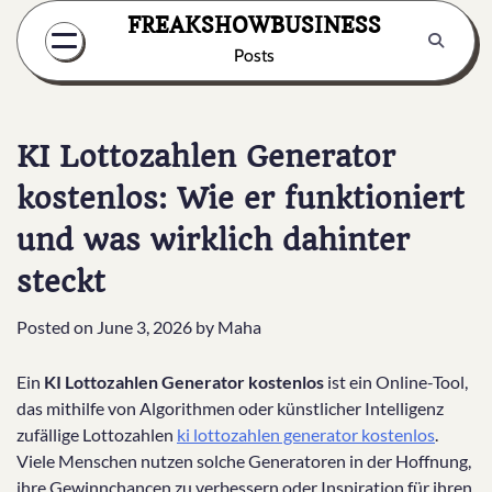
Skip
FREAKSHOWBUSINESS
to
Posts
content
KI Lottozahlen Generator
kostenlos: Wie er funktioniert
und was wirklich dahinter
steckt
Posted on
June 3, 2026
by
Maha
Ein
KI Lottozahlen Generator kostenlos
ist ein Online-Tool,
das mithilfe von Algorithmen oder künstlicher Intelligenz
zufällige Lottozahlen
ki lottozahlen generator kostenlos
.
Viele Menschen nutzen solche Generatoren in der Hoffnung,
ihre Gewinnchancen zu verbessern oder Inspiration für ihren