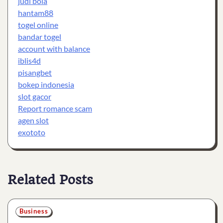
judi bola
hantam88
togel online
bandar togel
account with balance
iblis4d
pisangbet
bokep indonesia
slot gacor
Report romance scam
agen slot
exototo
Related Posts
Business