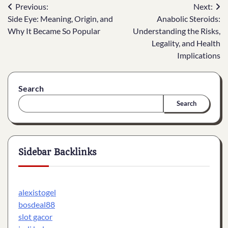
Post
Previous:
Next:
Side Eye: Meaning, Origin, and
Anabolic Steroids:
navigation
Why It Became So Popular
Understanding the Risks,
Legality, and Health
Implications
Search
Search
Sidebar Backlinks
alexistogel
bosdeal88
slot gacor