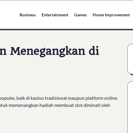
Business
Entertainment
Games
Home Improvement
an Menegangkan di
opuler, baik di kasino tradisional maupun platform online.
untuk memenangkan hadiah membuat slot diminati oleh