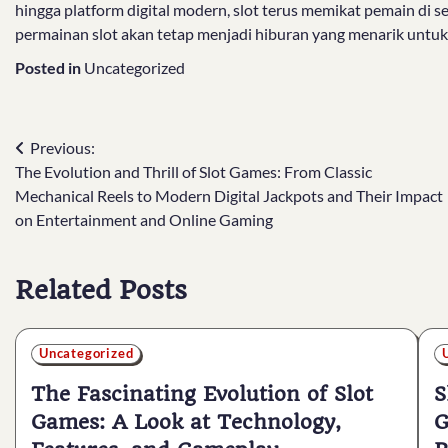
hingga platform digital modern, slot terus memikat pemain di 
permainan slot akan tetap menjadi hiburan yang menarik untu
Posted in
Uncategorized
Post
Previous:
The Evolution and Thrill of Slot Games: From Classic
navigation
Mechanical Reels to Modern Digital Jackpots and Their Impact
on Entertainment and Online Gaming
Related Posts
Uncategorized
The Fascinating Evolution of Slot
S
Games: A Look at Technology,
G