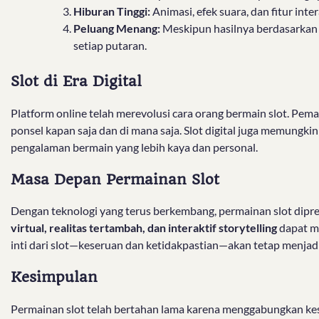
Hiburan Tinggi:
Animasi, efek suara, dan fitur int
Peluang Menang:
Meskipun hasilnya berdasarkan 
setiap putaran.
Slot di Era Digital
Platform online telah merevolusi cara orang bermain slot. Pema
ponsel kapan saja dan di mana saja. Slot digital juga memungki
pengalaman bermain yang lebih kaya dan personal.
Masa Depan Permainan Slot
Dengan teknologi yang terus berkembang, permainan slot dipred
virtual, realitas tertambah, dan interaktif storytelling
dapat m
inti dari slot—keseruan dan ketidakpastian—akan tetap menjadi
Kesimpulan
Permainan slot telah bertahan lama karena menggabungkan kese