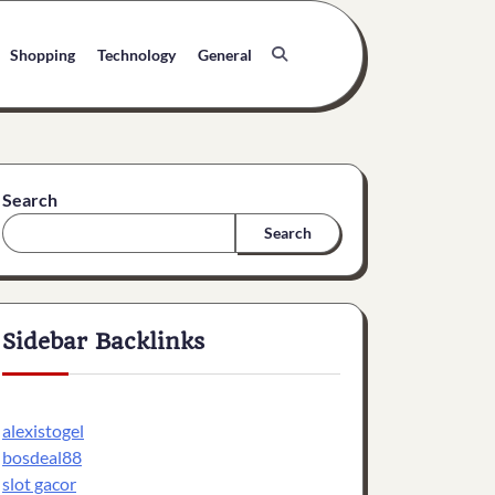
Shopping
Technology
General
Search
Search
Sidebar Backlinks
alexistogel
bosdeal88
slot gacor