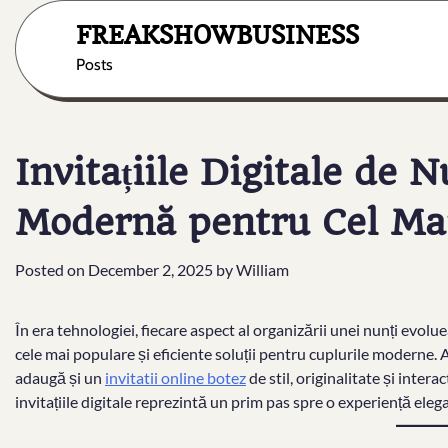
Skip
FREAKSHOWBUSINESS
to
content
Posts
Invitațiile Digitale de 
Modernă pentru Cel Ma
Posted on
December 2, 2025
by
William
În era tehnologiei, fiecare aspect al organizării unei nunți evolue
cele mai populare și eficiente soluții pentru cuplurile moderne. Ac
adaugă și un
invitatii online botez
de stil, originalitate și inter
invitațiile digitale reprezintă un prim pas spre o experiență eleg