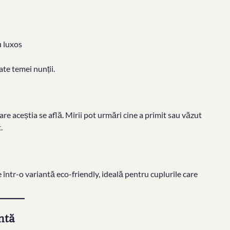
u luxos
ate temei nunții.
n care aceștia se află. Mirii pot urmări cine a primit sau văzut
.
le într-o variantă eco-friendly, ideală pentru cuplurile care
ntă