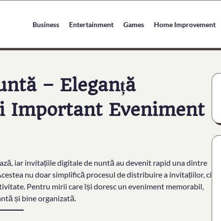
Business
Entertainment
Games
Home Improvement
Nuntă – Eleganță
i Important Eveniment
ază, iar invitațiile digitale de nuntă au devenit rapid una dintre
estea nu doar simplifică procesul de distribuire a invitațiilor, ci
activitate. Pentru mirii care își doresc un eveniment memorabil,
antă și bine organizată.