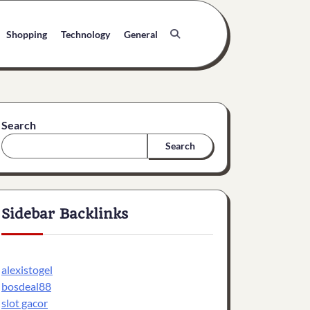
Shopping
Technology
General
Search
Search
Sidebar Backlinks
alexistogel
bosdeal88
slot gacor