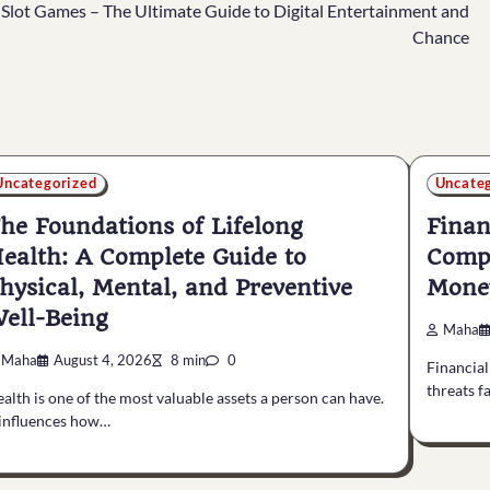
Slot Games – The Ultimate Guide to Digital Entertainment and
Chance
Uncategorized
Uncate
he Foundations of Lifelong
Finan
ealth: A Complete Guide to
Compl
hysical, Mental, and Preventive
Money
ell-Being
Maha
Maha
August 4, 2026
8 min
0
Financia
threats f
alth is one of the most valuable assets a person can have.
 influences how…