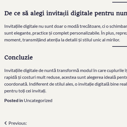
De ce să alegi invitații digitale pentru nu
Invitațiile digitale nu sunt doar o modă trecătoare, ci o schimb
sunt elegante, practice și complet personalizabile. În plus, repre
moment, transmițând atenția la detalii și stilul unic al mirilor.
Concluzie
Invitațiile digitale de nuntă transformă modul în care cuplurile 
rapidă și costuri mult reduse, acestea sunt alegerea ideală pen
coordonată. Indiferent de stilul ales, o invitație digitală bine r
pentru toți cei invitați.
Posted in
Uncategorized
Post
Previous: