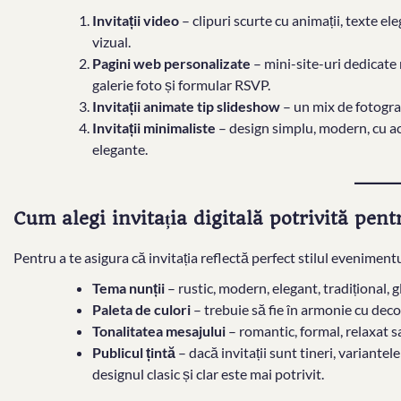
Invitații video
– clipuri scurte cu animații, texte e
vizual.
Pagini web personalizate
– mini-site-uri dedicate 
galerie foto și formular RSVP.
Invitații animate tip slideshow
– un mix de fotografi
Invitații minimaliste
– design simplu, modern, cu acc
elegante.
Cum alegi invitația digitală potrivită pen
Pentru a te asigura că invitația reflectă perfect stilul eveniment
Tema nunții
– rustic, modern, elegant, tradițional, 
Paleta de culori
– trebuie să fie în armonie cu decoru
Tonalitatea mesajului
– romantic, formal, relaxat sa
Publicul țintă
– dacă invitații sunt tineri, variantel
designul clasic și clar este mai potrivit.