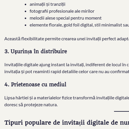
animații și tranziții
fotografii profesionale ale mirilor
melodii alese special pentru moment
elemente florale, gold foil digital, stil minimalist sa
Această flexibilitate permite crearea unei invitații perfect adapt
3. Ușurința în distribuire
Invitațiile digitale ajung instant la invitați, indiferent de locul î
invitația și pot reaminti rapid detaliile celor care nu au confirmat
4. Prietenoase cu mediul
Lipsa hârtiei și a materialelor fizice transformă invitațiile digita
doresc să protejeze natura.
Tipuri populare de invitații digitale de nu