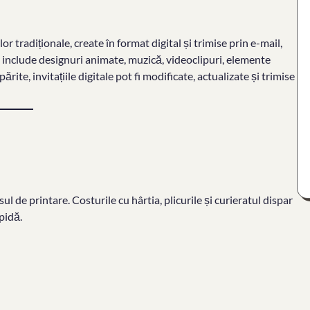
lor tradiționale, create în format digital și trimise prin e-mail,
t include designuri animate, muzică, videoclipuri, elemente
rite, invitațiile digitale pot fi modificate, actualizate și trimise
 de printare. Costurile cu hârtia, plicurile și curieratul dispar
apidă.