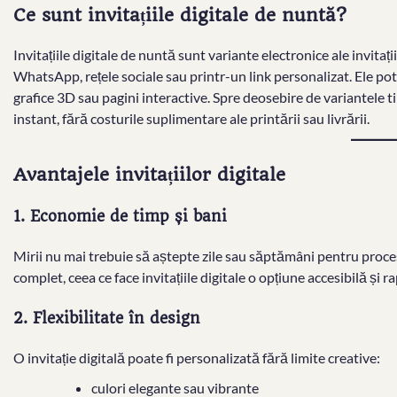
Ce sunt invitațiile digitale de nuntă?
Invitațiile digitale de nuntă sunt variante electronice ale invitații
WhatsApp, rețele sociale sau printr-un link personalizat. Ele po
grafice 3D sau pagini interactive. Spre deosebire de variantele tipă
instant, fără costurile suplimentare ale printării sau livrării.
Avantajele invitațiilor digitale
1. Economie de timp și bani
Mirii nu mai trebuie să aștepte zile sau săptămâni pentru procesul
complet, ceea ce face invitațiile digitale o opțiune accesibilă și r
2. Flexibilitate în design
O invitație digitală poate fi personalizată fără limite creative:
culori elegante sau vibrante