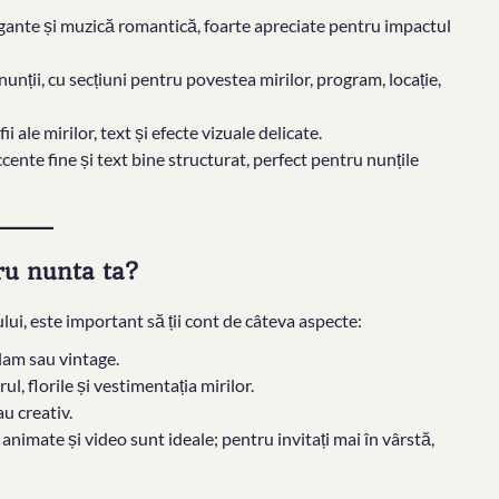
legante și muzică romantică, foarte apreciate pentru impactul
nunții, cu secțiuni pentru povestea mirilor, program, locație,
i ale mirilor, text și efecte vizuale delicate.
ente fine și text bine structurat, perfect pentru nunțile
tru nunta ta?
ului, este important să ții cont de câteva aspecte:
glam sau vintage.
l, florile și vestimentația mirilor.
u creativ.
e animate și video sunt ideale; pentru invitați mai în vârstă,