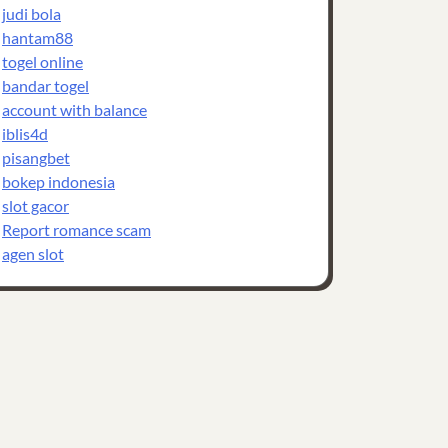
judi bola
hantam88
togel online
bandar togel
account with balance
iblis4d
pisangbet
bokep indonesia
slot gacor
Report romance scam
agen slot