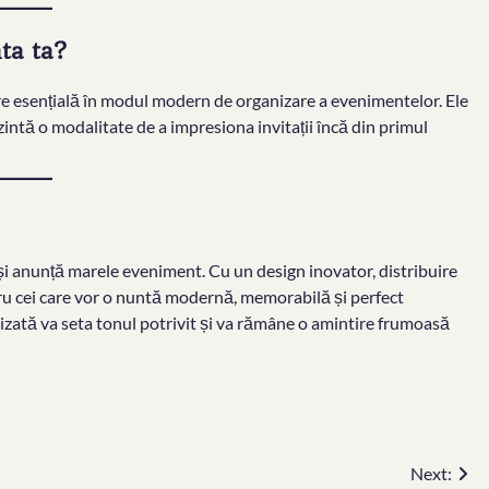
nta ta?
are esențială în modul modern de organizare a evenimentelor. Ele
zintă o modalitate de a impresiona invitații încă din primul
își anunță marele eveniment. Cu un design inovator, distribuire
tru cei care vor o nuntă modernă, memorabilă și perfect
ealizată va seta tonul potrivit și va rămâne o amintire frumoasă
Next: